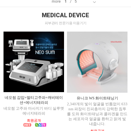
more
1
/
5
MEDICAL DEVICE
피부관리 전문가용 미용기기
네오썸 감압+멀티고주파+캐비테이
유니크 WS 화이트태닝기
션+에너지테라피
2,340개의 빛이 얼굴을 빈틈없이 633
네오썸 고주파 마사지기 바디 실루엣
nm 파장이 진피층까지 강력한 침투
에너지테라피
를 도와 화이트태닝과 콜라겐을 만드
는 세포자극 얼굴을 환하고 맑게 빛
회원공개
내줍니다.
회원공개