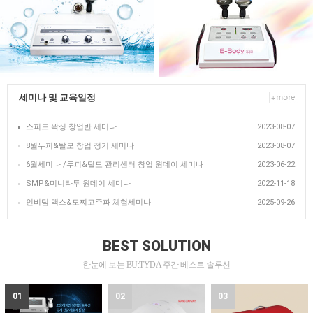
세미나 및 교육일정
스피드 왁싱 창업반 세미나
2023-08-07
8월두피&탈모 창업 정기 세미나
2023-08-07
6월세미나 /두피&탈모 관리센터 창업 원데이 세미나
2023-06-22
SMP&미니타투 원데이 세미나
2022-11-18
인비덤 맥스&모찌고주파 체험세미나
2025-09-26
BEST SOLUTION
한눈에 보는 BU:TYDA 주간 베스트 솔루션
01
02
03