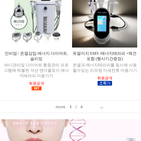
인비덤 / 온열감압.에너지.다이어트,
듀얼이지 EMS /에너지테라피 +왜건
슬리밍
포함 (행사기간증정)
바디관리및 다이어트 통증관리 프로
온열과 에너지테라피를 동시에 사용
그램에 탁월한 석션 엔더몰로지 에너
할수있는 리프팅 미세전류 미용기기
지테라피 미용기기
회원공개
회원공개
more
1
/
4