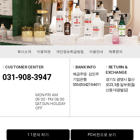
회사소개
이용약관
개인정보취급방침
이용안내
제휴문의
l
CUSTOMER CENTER
l
BANK INFO
l
RETURN &
EXCHANGE
예금주명 : 김민주
031-908-3947
기업은행
경기도 광명시 철산
555-053427-04-011
로23, 3층 일부호(철
산동 대광빌딩)
MON-FRI AM
09:00 - PM 06:00
SAT.SUN HOLIDAY
OFF
1:1문의 하기
PC버전으로 보기