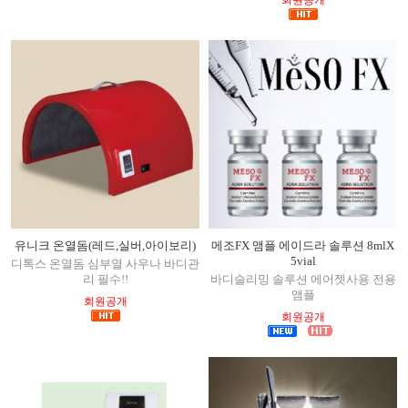
유니크 온열돔(레드,실버,아이보리)
메조FX 앰플 에이드라 솔루션 8mlX
5vial
디톡스 온열돔 심부열 사우나 바디관
리 필수!!
바디슬리밍 솔루션 에어젯사용 전용
앰플
회원공개
회원공개