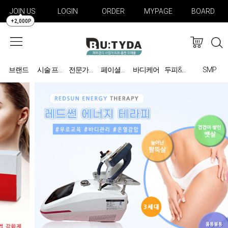
JOIN US
LOGIN
ORDER
MYPAGE
BOARD
+2,000P
브랜드
바디케어
SMP
시술 프로그램
전문가용 미용기기
페이셜케어
두피&탈모 관리