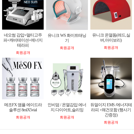
네오썸 감압+멀티고주
유니크 온열돔(레드,실
유니크 WS 화이트태닝
파+캐비테이션+에너지
버,아이보리)
기
테라피
회원공개
회원공개
회원공개
메조FX 앰플 에이드라
인비덤 / 온열감압.에너
듀얼이지 EMS /에너지테
솔루션 8mlX5vial
지.다이어트,슬리밍
라피 +왜건포함 (행사기
간증정)
회원공개
회원공개
회원공개