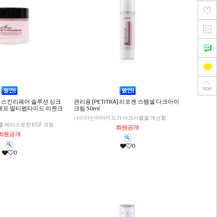
RA] 스킨리페어 솔루션 싱크
관리용 [PETITRA] 리포젠 스템셀 다크아이
에프 멀티펩타이드 리젠크
크림 50ml
나이아신아마이드가 다크서클을 개선함
 베이스로한 EGF 크림
회원공개
회원공개
0
0