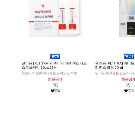
관리용 [PETITRA] 리쥬버네이션 엑스퍼트
관리용 [PETITRA] 워
스피큘세럼 10g x 2EA
리언스 크림 50ml
세포의 미세한 자극으로 탄력있는 피부
빛나는 피부결을 만들어주
회원공개
회원공
0
0