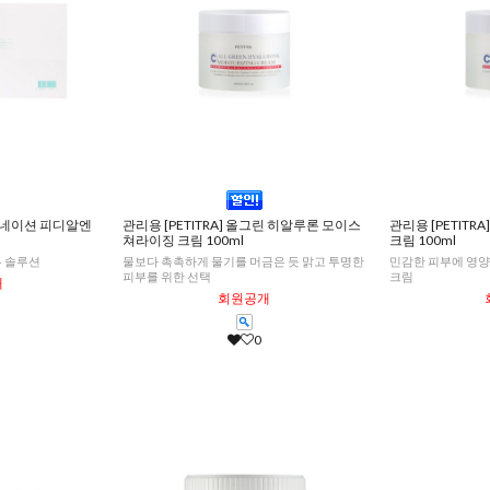
쥬버네이션 피디알엔
관리용 [PETITRA] 올그린 히알루론 모이스
관리용 [PETIT
쳐라이징 크림 100ml
크림 100ml
부 솔루션
물보다 촉촉하게 물기를 머금은 듯 맑고 투명한
민감한 피부에 영양
피부를 위한 선택
크림
개
회원공개
0