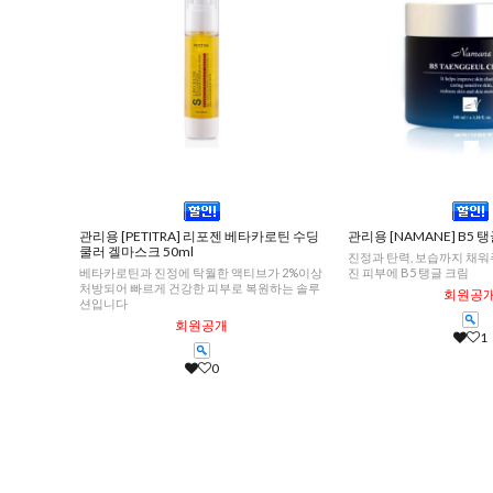
관리용 [PETITRA] 리포젠 베타카로틴 수딩
관리용 [NAMANE] B5 탱
쿨러 겔마스크 50ml
진정과 탄력, 보습까지 채
베타카로틴과 진정에 탁월한 액티브가 2%이상
진 피부에 B5 탱글 크림
처방되어 빠르게 건강한 피부로 복원하는 솔루
회원공
션입니다
회원공개
1
0