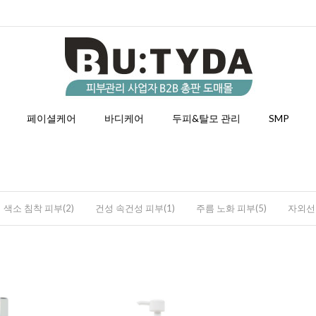
페이셜케어
바디케어
두피&탈모 관리
SMP
색소 침착 피부(2)
건성 속건성 피부(1)
주름 노화 피부(5)
자외선 