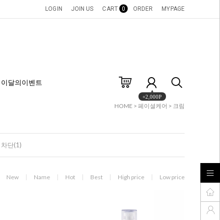
LOGIN
JOIN US
CART
0
ORDER
MYPAGE
이달의이벤트
+2,000P
HOME
>
페이셜케어
>
크림
차단(1)
New
Name
Hot
Best
High price
Low price