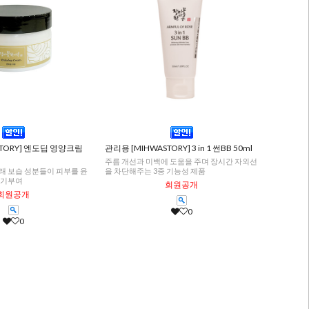
STORY] 엔도딥 영양크림
관리용 [MIHWASTORY] 3 in 1 썬BB 50ml
주름 개선과 미백에 도움을 주며 장시간 자외선
 보습 성분들이 피부를 윤
을 차단해주는 3중 기능성 제품
생기부여
회원공개
회원공개
0
0