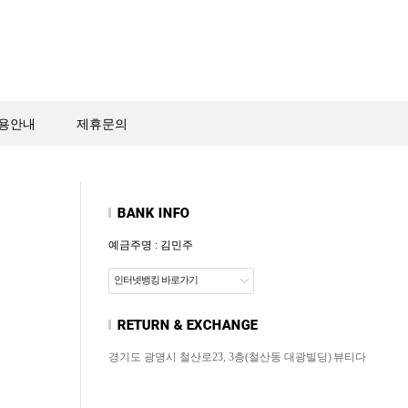
용안내
제휴문의
예금주명 : 김민주
인터넷뱅킹 바로가기
경기도 광명시 철산로23, 3층(철산동 대광빌딩)
뷰티다