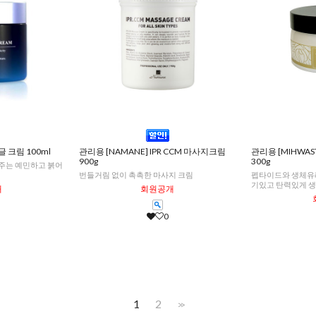
글 크림 100ml
관리용 [NAMANE] IPR CCM 마사지크림
관리용 [MIHWA
900g
300g
워주는 예민하고 붉어
번들거림 없이 촉촉한 마사지 크림
펩타이드와 생체유래
기있고 탄력있게 
개
회원공개
0
1
2
>>