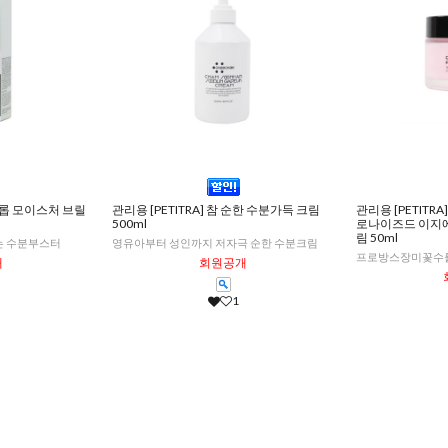
터드롭 모이스처 브릴
관리용 [PETITRA] 참 순한 수분가득 크림
관리용 [PETIT
500ml
로나이즈드 이지
림 50ml
는 수분부스터
영유아부터 성인까지 저자극 순한 수분크림
프로방스장미꽃수를
개
회원공개
1