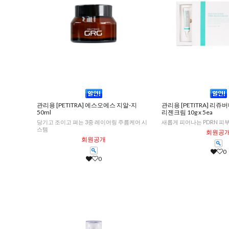
관리용 [PETITRA] 에스오에스 지알-지
관리용 [PETITRA] 리
50ml
리젠크림 10g x 5ea
당기고 조이고 펴는 3중 레이어링 주름케어 시
새롭게 피어나는 PDRN 피
스템
회원공
회원공개
0
0