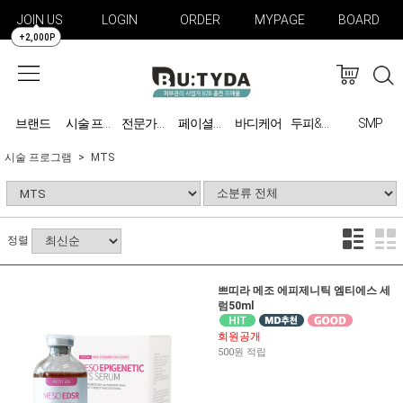
JOIN US
LOGIN
ORDER
MYPAGE
BOARD
+2,000P
브랜드
바디케어
SMP
시술 프로그램
전문가용 미용기기
페이셜케어
두피&탈모 관리
시술 프로그램
MTS
정렬
쁘띠라 메조 에피제니틱 엠티에스 세
럼50ml
회원공개
500원 적립