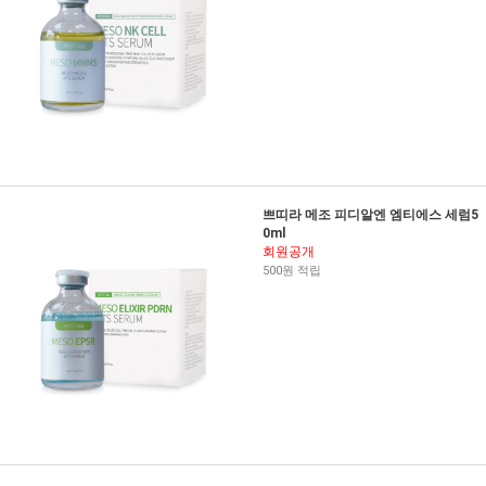
쁘띠라 메조 피디알엔 엠티에스 세럼5
0ml
회원공개
500원 적립