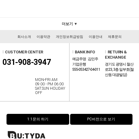
더보기 ▼
회사소개
이용약관
개인정보취급방침
이용안내
제휴문의
l
CUSTOMER CENTER
l
BANK INFO
l
RETURN &
EXCHANGE
예금주명 : 김민주
031-908-3947
기업은행
경기도 광명시 철산
555-053427-04-011
로23, 3층 일부호(철
산동 대광빌딩)
MON-FRI AM
09:00 - PM 06:00
SAT.SUN HOLIDAY
OFF
1:1문의 하기
PC버전으로 보기