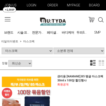
JOIN US
LOGIN
ORDER
MYPAGE
BOARD
+2,000P
브랜드
바디케어
SMP
시술 프로그램
전문가용 미용기기
페이셜케어
두피&탈모 관리
이달의이벤트
마스크팩
정렬
관리용 [NAMANE] B5 탱글 마스크팩
30ml x 100장 할인행사
회원공개