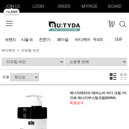
JOIN US
LOGIN
ORDER
MYPAGE
BOARD
+2,000P
브랜드
바디케어
SMP
시술 프로그램
전문가용 미용기기
페이셜케어
두피&탈모 관리
바디케어
리프팅 라인
정렬
에너지테라피.테라노바 바디 크림 /아
끄에 에너지부스팅크림800ML
회원공개