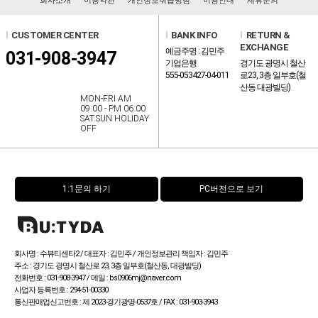
회사소개
이용약관
개인정보취급방침
이용안내
제휴문의
l
CUSTOMER CENTER
l
BANK INFO
l
RETURN &
EXCHANGE
예금주명 : 김민주
031-908-3947
기업은행
경기도 광명시 철산
555-053427-04-011
로23, 3층 일부호(철
산동 대광빌딩)
MON-FRI AM
09:00 - PM 06:00
SAT.SUN HOLIDAY
OFF
1:1문의 하기
PC버전으로 보기
회사명 : 수뷰티센타2 / 대표자 : 김민주 / 개인정보관리 책임자 : 김민주
주소 : 경기도 광명시 철산로 23, 3층 일부호(철산동, 대광빌딩)
전화번호 : 031-908-3947 / 메일 : bs0906mj@naver.com
사업자 등록번호 : 294-51-00330
통신판매업신고번호 :
제 2023-경기광명-0537호 / FAX : 031-903-3943