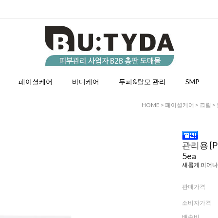
페이셜케어
바디케어
두피&탈모 관리
SMP
HOME
>
페이셜케어
>
크림
>
관리용 [
5ea
새롭게 피어나는
판매가격
소비자가격
배송비