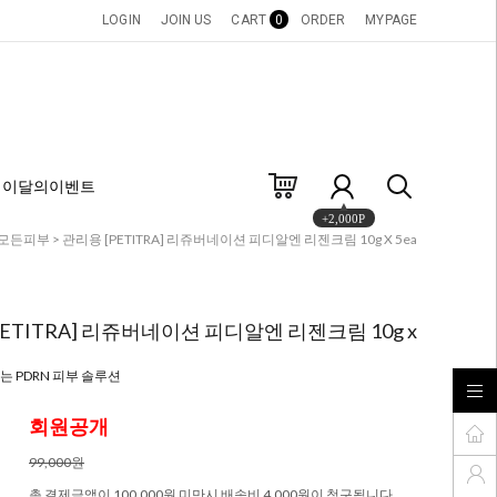
LOGIN
JOIN US
CART
0
ORDER
MYPAGE
이달의이벤트
+2,000P
모든피부
> 관리용 [PETITRA] 리쥬버네이션 피디알엔 리젠크림 10g X 5ea
PETITRA] 리쥬버네이션 피디알엔 리젠크림 10g x
 PDRN 피부 솔루션
회원공개
99,000원
총 결제금액이 100,000원 미만시 배송비 4,000원이 청구됩니다.