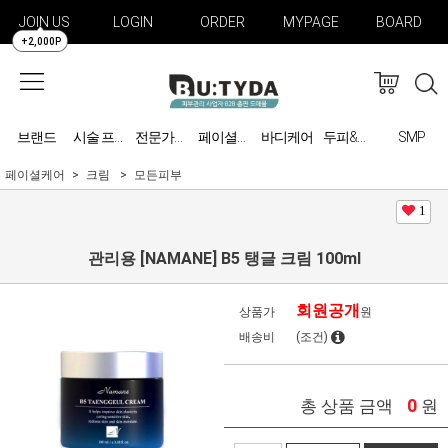
JOIN US
LOGIN
ORDER
MYPAGE
BOARD
+2,000P
브랜드
바디케어
SMP
시술 프로그램
전문가용 미용기기
페이셜케어
두피&탈모 관리
페이셜케어
크림
모든피부
1
관리용 [NAMANE] B5 탱글 크림 100ml
회원공개
상품가
원
배송비
(조건)
0
총 상품 금액
원