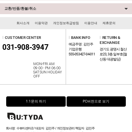
교환/반품/환불/취소
회사소개
이용약관
개인정보취급방침
이용안내
제휴문의
l
CUSTOMER CENTER
l
BANK INFO
l
RETURN &
EXCHANGE
예금주명 : 김민주
031-908-3947
기업은행
경기도 광명시 철산
555-053427-04-011
로23, 3층 일부호(철
산동 대광빌딩)
MON-FRI AM
09:00 - PM 06:00
SAT.SUN HOLIDAY
OFF
1:1문의 하기
PC버전으로 보기
회사명 : 수뷰티센타2 / 대표자 : 김민주 / 개인정보관리 책임자 : 김민주