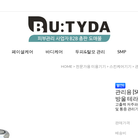
페이셜케어
바디케어
두피&탈모 관리
SMP
HOME
>
전문가용 미용기기
>
스킨케어기기
> 
관리용 [
방울 테라피 
고출력 저주파
및 통증 관리
판매가격
배송비