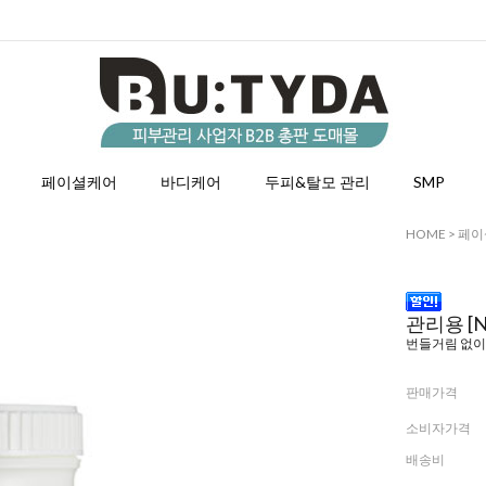
페이셜케어
바디케어
두피&탈모 관리
SMP
HOME
>
페이
관리용 [N
번들거림 없이
판매가격
소비자가격
배송비