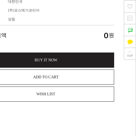
대한민국
(주)코스메가코리아
성림
0
금액
원
BUY IT NOW
ADD TO CART
WISH LIST