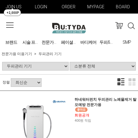
JOIN US
LOGIN
ORDER
MYPAGE
BOARD
+2,000P
브랜드
바디케어
SMP
시술 프로그램
전문가용 미용기기
페이셜케어
두피&탈모 관리
전문가용 미용기기
두피관리 기기
정렬
하네워터펀치 두피관리 노폐물제거 탈
모예방 전문가용
회원공개
400원 적립