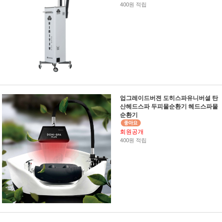
400원 적립
업그레이드버젼 도히스파유니버셜 탄
산헤드스파 두피물순환기 헤드스파물
순환기
회원공개
400원 적립