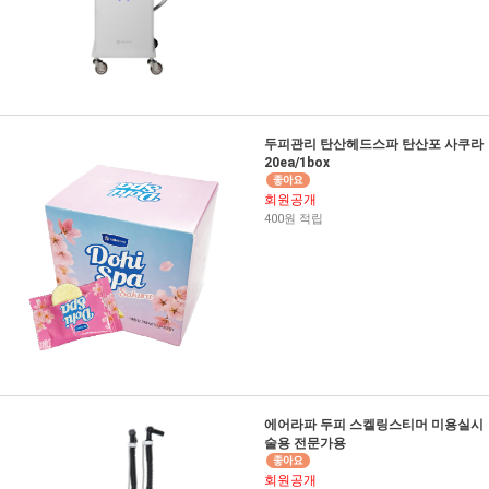
두피관리 탄산헤드스파 탄산포 사쿠라
20ea/1box
회원공개
400원 적립
에어라파 두피 스켈링스티머 미용실시
술용 전문가용
회원공개