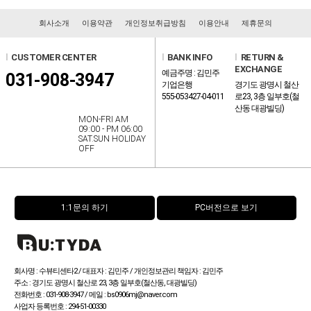
회사소개
이용약관
개인정보취급방침
이용안내
제휴문의
l
CUSTOMER CENTER
l
BANK INFO
l
RETURN &
EXCHANGE
예금주명 : 김민주
031-908-3947
기업은행
경기도 광명시 철산
555-053427-04-011
로23, 3층 일부호(철
산동 대광빌딩)
MON-FRI AM
09:00 - PM 06:00
SAT.SUN HOLIDAY
OFF
1:1문의 하기
PC버전으로 보기
회사명 : 수뷰티센타2 / 대표자 : 김민주 / 개인정보관리 책임자 : 김민주
주소 : 경기도 광명시 철산로 23, 3층 일부호(철산동, 대광빌딩)
전화번호 : 031-908-3947 / 메일 : bs0906mj@naver.com
사업자 등록번호 : 294-51-00330