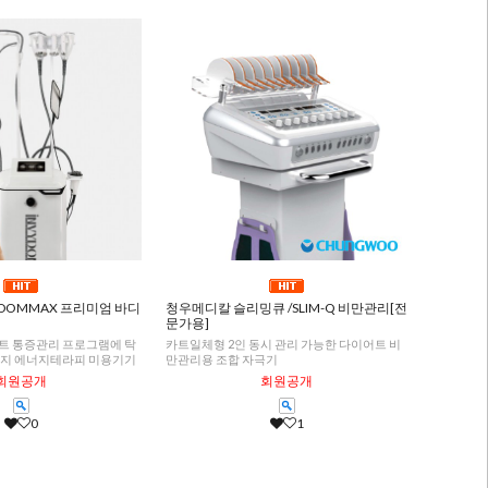
YDOMMAX 프리미엄 바디
청우메디칼 슬리밍큐 /SLIM-Q 비만관리[전
문가용]
트 통증관리 프로그램에 탁
카트일체형 2인 동시 관리 가능한 다이어트 비
로지 에너지테라피 미용기기
만관리용 조합 자극기
회원공개
회원공개
0
1