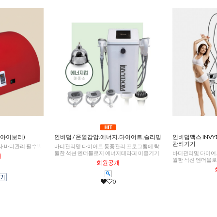
,아이보리)
인비덤 / 온열감압.에너지.다이어트,슬리밍
인비덤맥스 INV
관리기기
 바디관리 필수!!
바디관리및 다이어트 통증관리 프로그램에 탁
월한 석션 엔더몰로지 에너지테라피 미용기기
바디관리및 다이어
개
월한 석션 엔더몰
회원공개
0