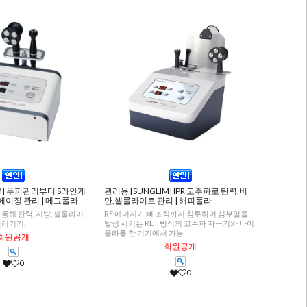
IM] 두피관리부터 S라인케
관리용 [SUNGLIM] IPR 고주파로 탄력,비
에이징 관리 | 메그폴라
만,셀룰라이트 관리 | 해피폴라
통해 탄력, 지방, 셀룰라이
RF 에너지가 뼈 조직까지 침투하여 심부열을
관리기기.
발생 시키는 RET 방식의 고주파 자극기와 바이
폴라를 한 기기에서 가능
회원공개
회원공개
0
0