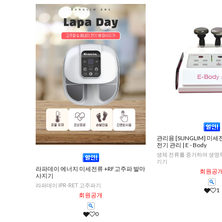
관리용 [SUNGLIM] 미
전기 관리 | E - Body
생체 전류를 증가하여 생
기기
라파데이 에너지 미세전류 +RF고주파 발마
회원공
사지기
라파데이 IPR-RET 고주파기
1
회원공개
0