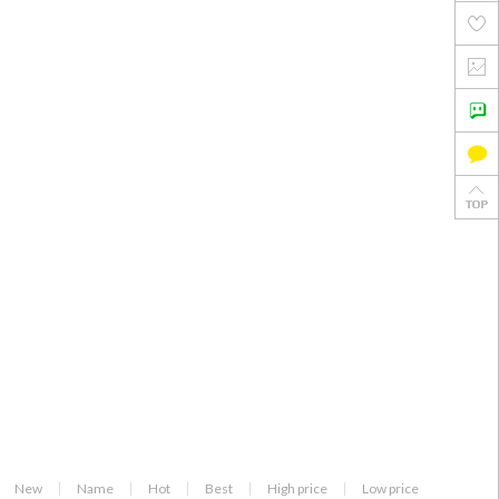
New
Name
Hot
Best
High price
Low price