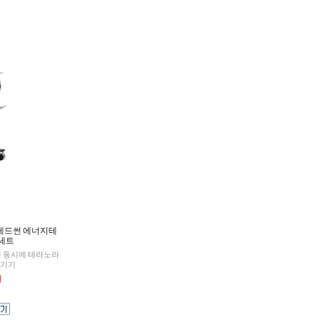
] 레드썬 에너지테
본세트
 동시에 테라노라
합기기
개