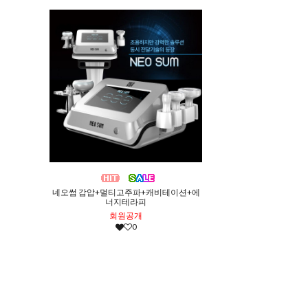
네오썸 감압+멀티고주파+캐비테이션+에
너지테라피
회원공개
0