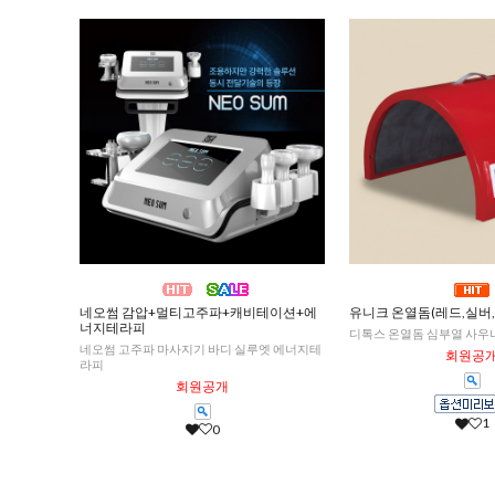
네오썸 감압+멀티고주파+캐비테이션+에
유니크 온열돔(레드,실버
너지테라피
디톡스 온열돔 심부열 사우나
네오썸 고주파 마사지기 바디 실루엣 에너지테
회원공
라피
회원공개
1
0