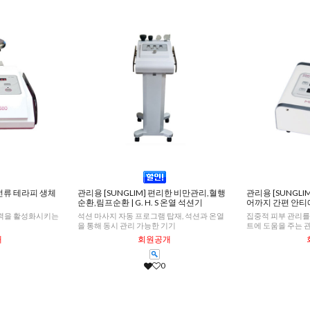
세전류 테라피 생체
관리용 [SUNGLIM] 편리한 비만관리,혈행
관리용 [SUNGL
순환,림프순환 | G. H. S 온열 석션기
어까지 간편 안티
명력을 활성화시키는
석션 마사지 자동 프로그램 탑재, 석션과 온열
집중적 피부 관리를 
을 통해 동시 관리 가능한 기기
트에 도움을 주는 
개
회원공개
0