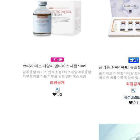
쁘띠라 메조 티알씨 엠티에스 세럼50ml
관리용 [NAMANE] 뉴알셀 
귤추출물 베이스 인체조절T세포배양액추출물
줄기세포와 복합미네랄 함
피부트러블 아토피부를 위한 엠티에스세럼
바르면 바를수록 임상이 잘
회원공개
회원공
2
1