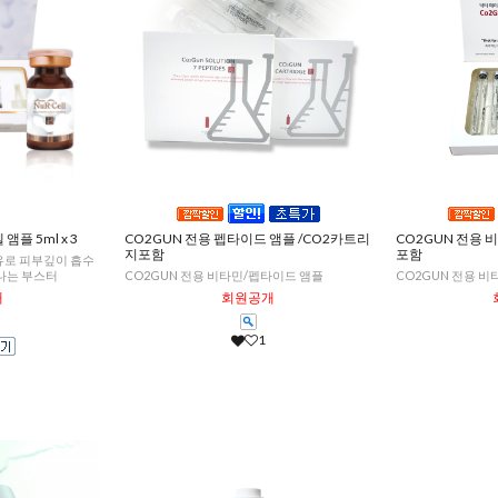
앰플 5ml x 3
CO2GUN 전용 펩타이드 앰플 /CO2카트리
CO2GUN 전용 
지포함
포함
유로 피부깊이 흡수
나는 부스터
CO2GUN 전용 비타민/펩타이드 앰플
CO2GUN 전용 
개
회원공개
1