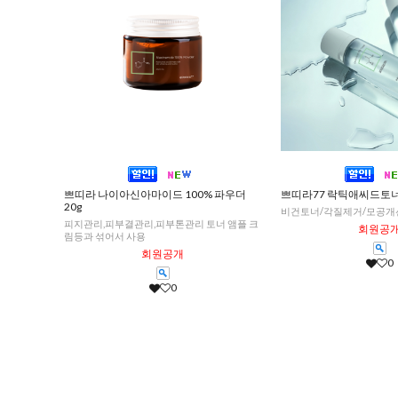
쁘띠라 나이아신아마이드 100% 파우더
쁘띠라77 락틱애씨드토너1
20g
비건토너/각질제거/모공개
피지관리,피부결관리,피부톤관리 토너 앰플 크
회원공
림등과 섞어서 사용
회원공개
0
0