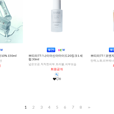
0% 150ml
쁘띠라77 / 나이아신아마이드20징크1 세
쁘띠라77 / 코엔자
럼 30ml
선
탄력,노화,피부에너
넓은모공, 칙칙한피부, 트러블, 피부보습
개
회원공개
0
1
2
3
4
5
6
7
8
>>