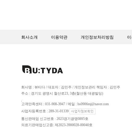
회사소개
이용약관
개인정보처리방침
이
회사명 : 뷰티다 / 대표자 : 김민주 / 개인정보관리 책임자 : 김민주
주소 : 경기도 광명시 철산로23, 3층(철산동 대광빌딩)
.
고객만족센터 : 031-908-3947 / 메일 : bs0906mj@naver.com
사업자등록번호 : 289-31-01339
통신판매업 신고번호 : 2023경기광명0895호
의료기판매업신고증: 제2023-3900028-00040호