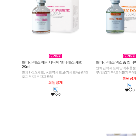
쁘띠라 메조 에피제니틱 엠티에스 세럼
쁘띠라 메조 엑소좀 엠티에
50ml
인체단핵세포배양액추출물5,
인체TREG세포,nk면역세포,줄기세포/물광/건
부/민감피부/트러블피부/
조피부/피부자체광체
회원공
회원공개
0
0