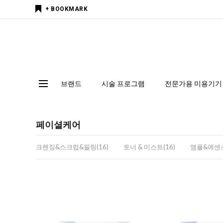
+ BOOKMARK
브랜드
시술 프로그램
전문가용 미용기기
페이셜케어
크렌징&스크럽&필링(16)
토너 & 미스트(16)
앰플&에센스