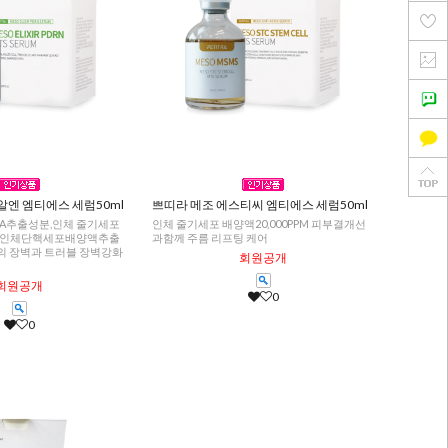
알엔 엠티에스 세럼50ml
쁘띠라 메조 에스티씨 엠티에스 세럼50ml
NA추출성분,인체 줄기세포
인체 줄기세포 배양액20,000PPM 피부결개선
PM, 인체단핵세포배양액추출
과함께 주름 리프팅 케어
피부의 장벽과 트러블 장벽강화
회원공개
회원공개
0
0