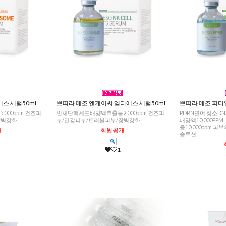
스 세럼50ml
쁘띠라 메조 엔케이씨 엠티에스 세럼50ml
쁘띠라 메조 피디
000ppm 건조피
인체단핵세포배양액추출물2,000ppm 건조피
PDRN연어 정소D
장벽강화
부/민감피부/트러블피부/장벽강화
배양액10,000P
물10,000ppm 
개
회원공개
솔루션
1