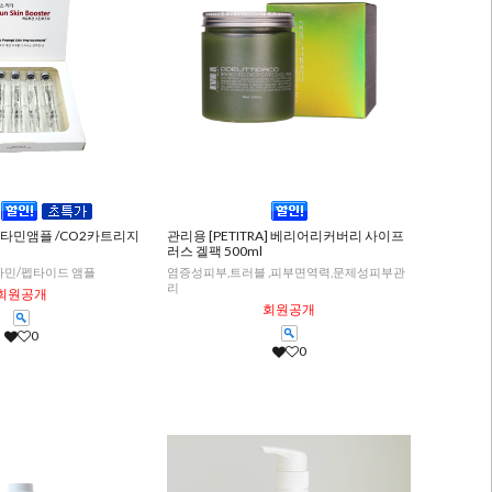
비타민앰플 /CO2카트리지
관리용 [PETITRA] 베리어리커버리 사이프
러스 겔팩 500ml
비타민/펩타이드 앰플
염증성피부,트러블 ,피부면역력,문제성피부관
리
회원공개
회원공개
0
0