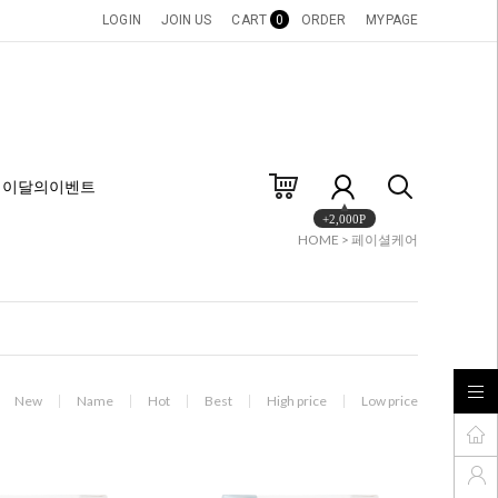
LOGIN
JOIN US
CART
0
ORDER
MYPAGE
이달의이벤트
+2,000P
HOME
>
페이셜케어
New
Name
Hot
Best
High price
Low price