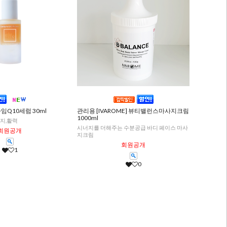
임Q10세럼 30ml
관리용 [IVAROME] 뷰티밸런스마사지크림
1000ml
지,활력
시너지를 더해주는 수분공급 바디 페이스 마사
회원공개
지크림
회원공개
1
0