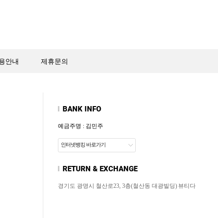
용안내
제휴문의
예금주명 : 김민주
인터넷뱅킹 바로가기
경기도 광명시 철산로23, 3층(철산동 대광빌딩)
뷰티다