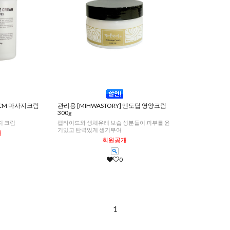
 CCM 마사지크림
관리용 [MIHWASTORY] 엔도딥 영양크림
300g
지 크림
펩타이드와 생체유래 보습 성분들이 피부를 윤
기있고 탄력있게 생기부여
개
회원공개
0
1