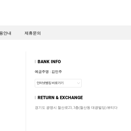
용안내
제휴문의
예금주명 : 김민주
인터넷뱅킹 바로가기
경기도 광명시 철산로23, 3층(철산동 대광빌딩)
뷰티다