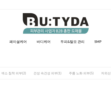
페이셜케어
바디케어
두피&탈모 관리
SMP
색소 침착 피부(2)
건성 속건성 피부(1)
주름 노화 피부(5)
자외선 