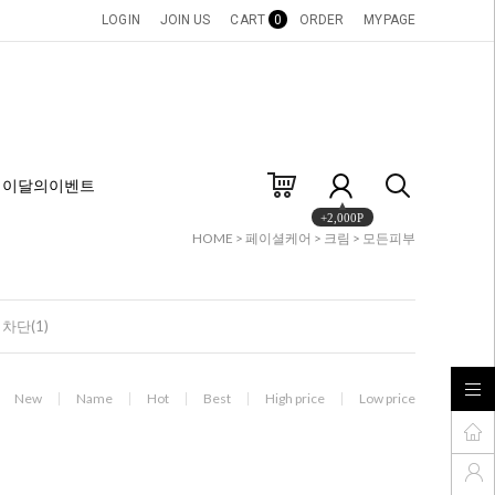
LOGIN
JOIN US
CART
0
ORDER
MYPAGE
이달의이벤트
+2,000P
HOME
>
페이셜케어
>
크림
>
모든피부
차단(1)
New
Name
Hot
Best
High price
Low price