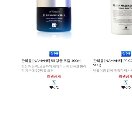
관리용 [NAMANE] B5 탱글 크림 100ml
관리용 [NAMANE] IPR
900g
진정과 탄력, 보습까지 채워주는 예민하고 붉어
진 피부에 B5 탱글 크림
번들거림 없이 촉촉한 마사
회원공개
회원공
1
0