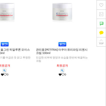
RA] 올그린 히알루론 모이스
관리용 [PETITRA] 아쿠아 퓨리파잉 리젠시
0ml
크림 100ml
기를 머금은 듯 맑고 투명한
민감한 피부에 영양과 보습을 한번에 해결하는
크림
회원공개
회원공개
0
0