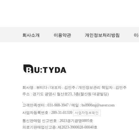
회사소개
이용약관
개인정보처리방침
이
회사명 : 뷰티다 / 대표자 : 김민주 / 개인정보관리 책임자 : 김민주
주소 : 경기도 광명시 철산로23, 3층(철산동 대광빌딩)
.
고객만족센터 : 031-908-3947 / 메일 : bs0906mj@naver.com
사업자등록번호 : 289-31-01339
통신판매업 신고번호 : 2023경기광명0895호
의료기판매업신고증: 제2023-3900028-00040호