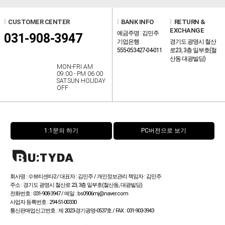
l
CUSTOMER CENTER
l
BANK INFO
l
RETURN &
EXCHANGE
예금주명 : 김민주
031-908-3947
기업은행
경기도 광명시 철산
555-053427-04-011
로23, 3층 일부호(철
산동 대광빌딩)
MON-FRI AM
09:00 - PM 06:00
SAT.SUN HOLIDAY
OFF
1:1문의 하기
PC버전으로 보기
회사명 : 수뷰티센타2 / 대표자 : 김민주 / 개인정보관리 책임자 : 김민주
주소 : 경기도 광명시 철산로 23, 3층 일부호(철산동, 대광빌딩)
전화번호 : 031-908-3947 / 메일 : bs0906mj@naver.com
사업자 등록번호 : 294-51-00330
통신판매업신고번호 :
제 2023-경기광명-0537호 / FAX : 031-903-3943