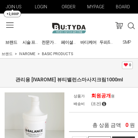
JOIN US
LOGIN
ORDER
MYPAGE
BOARD
+2,000P
브랜드
바디케어
SMP
시술 프로그램
전문가용 미용기기
페이셜케어
두피&탈모 관리
브랜드
IVAROME
BASIC PRODUCTS
0
관리용 [IVAROME] 뷰티밸런스마사지크림1000ml
회원공개
상품가
원
배송비
(조건)
0
총 상품 금액
원