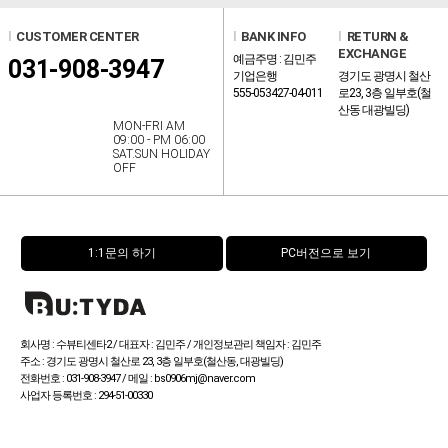
l
CUSTOMER CENTER
l
BANK INFO
l
RETURN &
EXCHANGE
예금주명 : 김민주
031-908-3947
기업은행
경기도 광명시 철산
555-053427-04-011
로23, 3층 일부호(철
산동 대광빌딩)
MON-FRI AM
09:00 - PM 06:00
SAT.SUN HOLIDAY
OFF
1:1문의 하기
PC버전으로 보기
회사명 : 수뷰티센타2 / 대표자 : 김민주 / 개인정보관리 책임자 : 김민주
주소 : 경기도 광명시 철산로 23, 3층 일부호(철산동, 대광빌딩)
전화번호 : 031-908-3947 / 메일 : bs0906mj@naver.com
사업자 등록번호 : 294-51-00330
통신판매업신고번호 :
제 2023-경기광명-0537호 / FAX : 031-903-3943
Copyright (c) by 수뷰티센타 All rights reserved.