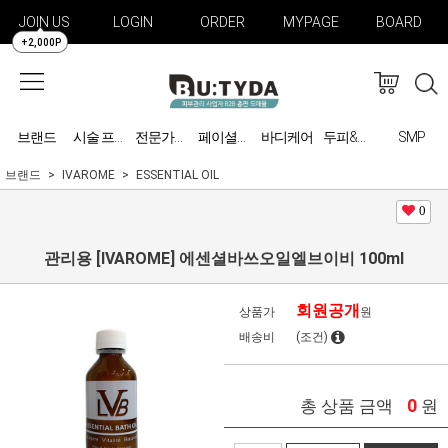
JOIN US
LOGIN
ORDER
MYPAGE
BOARD
+2,000P
브랜드
바디케어
SMP
시술 프로그램
전문가용 미용기기
페이셜케어
두피&탈모 관리
브랜드
IVAROME
ESSENTIAL OIL
0
관리용 [IVAROME] 에센셜바쓰오일엘브이비 100ml
회원공개
상품가
원
배송비
(조건)
0
총 상품 금액
원